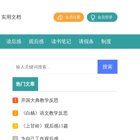
实用文档
会员注册
会员登录
读后感
观后感
读书笔记
请假条
制度
热门文章
1
开国大典教学反思
2
《白杨》语文教学反思
3
《上甘岭》观后感15篇
4
为自己工作观后感