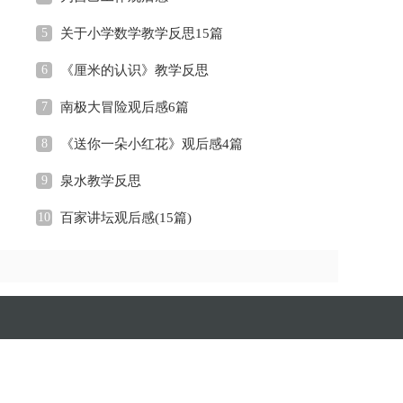
5
关于小学数学教学反思15篇
6
《厘米的认识》教学反思
7
南极大冒险观后感6篇
8
《送你一朵小红花》观后感4篇
9
泉水教学反思
10
百家讲坛观后感(15篇)