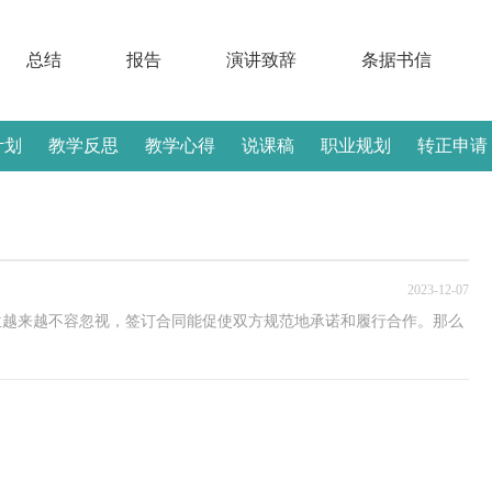
总结
报告
演讲致辞
条据书信
计划
教学反思
教学心得
说课稿
职业规划
转正申请
2023-12-07
位越来越不容忽视，签订合同能促使双方规范地承诺和履行合作。那么