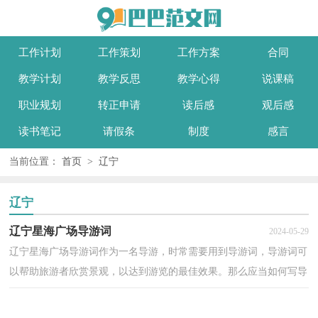
工作计划
工作策划
工作方案
合同
教学计划
教学反思
教学心得
说课稿
职业规划
转正申请
读后感
观后感
读书笔记
请假条
制度
感言
当前位置：
首页
>
辽宁
辽宁
辽宁星海广场导游词
2024-05-29
辽宁星海广场导游词作为一名导游，时常需要用到导游词，导游词可
以帮助旅游者欣赏景观，以达到游览的最佳效果。那么应当如何写导
游词呢？以下是小编帮大家整理的辽宁星海广场导游词...