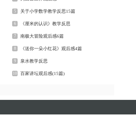
5
关于小学数学教学反思15篇
6
《厘米的认识》教学反思
7
南极大冒险观后感6篇
8
《送你一朵小红花》观后感4篇
9
泉水教学反思
10
百家讲坛观后感(15篇)