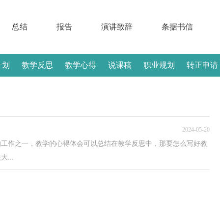
总结
报告
演讲致辞
条据书信
计划
教学反思
教学心得
说课稿
职业规划
转正申请
2024-05-20
的工作之一，教学的心得体会可以总结在教学反思中，那要怎么写好教
...