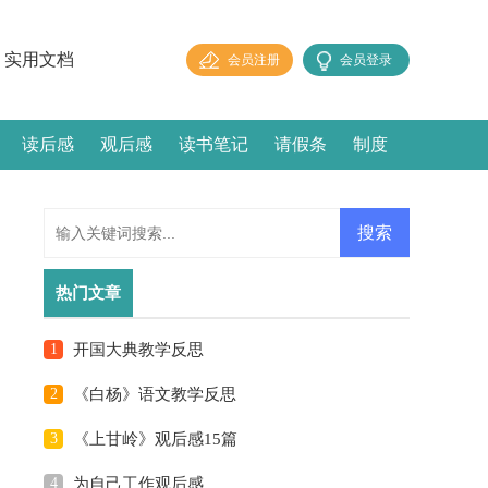
实用文档
会员注册
会员登录
读后感
观后感
读书笔记
请假条
制度
热门文章
1
开国大典教学反思
2
《白杨》语文教学反思
3
《上甘岭》观后感15篇
4
为自己工作观后感