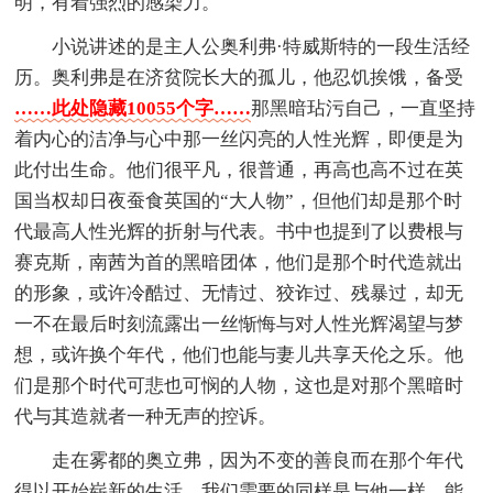
明，有着强烈的感染力。
小说讲述的是主人公奥利弗·特威斯特的一段生活经
历。奥利弗是在济贫院长大的孤儿，他忍饥挨饿，备受
……此处隐藏10055个字……
那黑暗玷污自己，一直坚持
着内心的洁净与心中那一丝闪亮的人性光辉，即便是为
此付出生命。他们很平凡，很普通，再高也高不过在英
国当权却日夜蚕食英国的“大人物”，但他们却是那个时
代最高人性光辉的折射与代表。书中也提到了以费根与
赛克斯，南茜为首的黑暗团体，他们是那个时代造就出
的形象，或许冷酷过、无情过、狡诈过、残暴过，却无
一不在最后时刻流露出一丝惭悔与对人性光辉渴望与梦
想，或许换个年代，他们也能与妻儿共享天伦之乐。他
们是那个时代可悲也可悯的人物，这也是对那个黑暗时
代与其造就者一种无声的控诉。
走在雾都的奥立弗，因为不变的善良而在那个年代
得以开始崭新的生活。我们需要的同样是与他一样，能