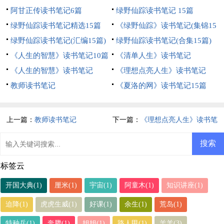
阿甘正传读书笔记6篇
绿野仙踪读书笔记 15篇
绿野仙踪读书笔记精选15篇
《绿野仙踪》读书笔记(集锦15
绿野仙踪读书笔记(汇编15篇)
篇)
绿野仙踪读书笔记(合集15篇)
《人生的智慧》读书笔记10篇
《清单人生》读书笔记
《人生的智慧》读书笔记
《理想点亮人生》读书笔记
教师读书笔记
《夏洛的网》读书笔记15篇
上一篇：
教师读书笔记
下一篇：
《理想点亮人生》读书笔
记
标签云
开国大典(1)
厘米(1)
宇宙(1)
阿童木(1)
知识讲座(1)
迫降(1)
虎虎生威(1)
好课(1)
余生(1)
荒岛(1)
特种兵(1)
奔腾(1)
姐姐(1)
路人甲(1)
羔羊(3)