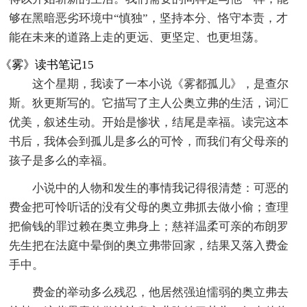
够在黑暗恶劣环境中“慎独”，坚持本分、恪守本责，才
能在未来的道路上走的更远、更坚定、也更坦荡。
《雾》读书笔记15
这个星期，我读了一本小说《雾都孤儿》，是查尔
斯。狄更斯写的。它描写了主人公奥立弗的生活，词汇
优美，叙述生动。开始是惨状，结尾是幸福。读完这本
书后，我体会到孤儿是多么的可怜，而我们有父母亲的
孩子是多么的幸福。
小说中的人物和发生的事情我记得很清楚：可恶的
费金把可怜听话的没有父母的奥立弗抓去做小偷；查理
把偷钱的罪过赖在奥立弗身上；慈祥温柔可亲的布朗罗
先生把在法庭中晕倒的奥立弗带回家，结果又落入费金
手中。
费金的举动多么残忍，他居然强迫懦弱的奥立弗去