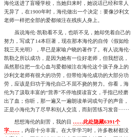
海伦送进了盲哑学校，当她归来时，她说话已经和常人
无异了，在1900年时，海伦做出一个决定：要像沙利文
老师一样把全部的爱都倾注在残疾人身上。
虽说海伦·凯勒看不见，也听不见，她却凭着自己的
努力，写成了14本巨著，现在那本海伦的自传《假如给
我三天光明》，早已是家喻户晓的著作了。有人说海伦·
凯勒之所以成功，是因为她有一位好老师，但我想说，
虽然那位把一生心血与爱都倾注在海伦这个孩子身上的
沙利文老师有很大的功劳，但带给海伦成功的大部分功
劳，应该是归功于海伦自己不屈不挠的努力。你看，海
伦为了汲取丰富的“营养”不停地摸读盲文，手指已经磨
出了血；你听，那一遍又一遍朗读单词或句子的声音，
正是小海伦为了尽早和别人交流，而刻苦练习发音······
想想海伦的刻苦，我的目
……此处隐藏6391个
字……
，内容十分丰富。在大学学习时，许多教材都没