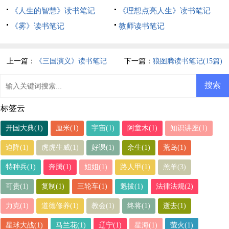
《人生的智慧》读书笔记
《理想点亮人生》读书笔记
《雾》读书笔记
教师读书笔记
上一篇：
《三国演义》读书笔记
下一篇：
狼图腾读书笔记(15篇)
(精选14篇)
标签云
开国大典(1)
厘米(1)
宇宙(1)
阿童木(1)
知识讲座(1)
迫降(1)
虎虎生威(1)
好课(1)
余生(1)
荒岛(1)
特种兵(1)
奔腾(1)
姐姐(1)
路人甲(1)
羔羊(3)
可贵(1)
复制(1)
三轮车(1)
魁拔(1)
法律法规(2)
力克(1)
道德修养(1)
教会(1)
终将(1)
逝去(1)
星球大战(1)
马兰花(1)
辽宁(1)
星海(1)
萤火(1)