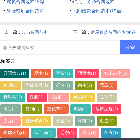
建筑合同范本15篇
钟点工劳动合同范本
外墙粉刷合同范本
民间借款合同范本(15篇)
上一篇：
典当合同范本
下一篇：
房屋租赁合同范本(精选
15篇)
标签云
开国大典(1)
厘米(1)
宇宙(1)
阿童木(1)
知识讲座(1)
迫降(1)
虎虎生威(1)
好课(1)
余生(1)
荒岛(1)
特种兵(1)
奔腾(1)
姐姐(1)
路人甲(1)
羔羊(3)
可贵(1)
复制(1)
三轮车(1)
魁拔(1)
法律法规(2)
力克(1)
道德修养(1)
教会(1)
终将(1)
逝去(1)
星球大战(1)
马兰花(1)
辽宁(1)
星海(1)
萤火(1)