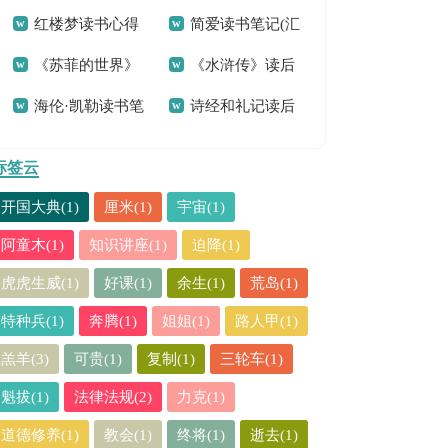
红楼梦读书心得
简爱读书笔记(汇
(7篇)
观后感合集15篇
《苏菲的世界》
《水浒传》读后
通用15篇
编15篇)
海伦·凯勒读书笔
诗经和礼记读后
读书心得
感精选15篇
记
感
标签云
开国大典(1)
厘米(1)
宇宙(1)
阿童木(1)
知识讲座(1)
迫降(1)
虎虎生威(1)
好课(1)
余生(1)
荒岛(1)
特种兵(1)
奔腾(1)
姐姐(1)
路人甲(1)
羔羊(3)
可贵(1)
复制(1)
三轮车(1)
魁拔(1)
法律法规(2)
力克(1)
道德修养(1)
教会(1)
终将(1)
逝去(1)