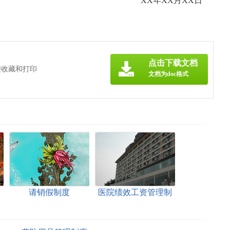
XX年XX月XX日
点击下载文档
便收藏和打印
文档为doc格式
制
请销假制度
医院绩效工资管理制
度