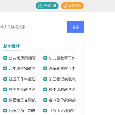
会员注册
会员登录
精华推荐
公共场所禁烟管
幼儿园教研工作
八年级生物教学
汽车销售转正申
理制度
总结15篇
社区工作年度述
初三物理实验教
计划精选15篇
请书13篇
有关学期教学总
校本课程教学总
职报告
学总结
房屋租赁合同范
春节领导慰问的
结
结
化妆品员工制度
《唐山大地震》
本(15篇)
通讯稿