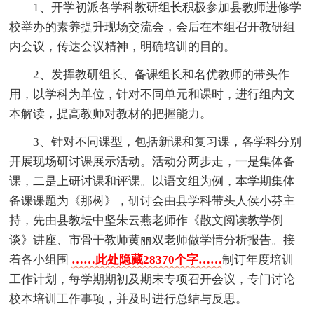
1、开学初派各学科教研组长积极参加县教师进修学
校举办的素养提升现场交流会，会后在本组召开教研组
内会议，传达会议精神，明确培训的目的。
2、发挥教研组长、备课组长和名优教师的带头作
用，以学科为单位，针对不同单元和课时，进行组内文
本解读，提高教师对教材的把握能力。
3、针对不同课型，包括新课和复习课，各学科分别
开展现场研讨课展示活动。活动分两步走，一是集体备
课，二是上研讨课和评课。以语文组为例，本学期集体
备课课题为《那树》，研讨会由县学科带头人侯小芬主
持，先由县教坛中坚朱云燕老师作《散文阅读教学例
谈》讲座、市骨干教师黄丽双老师做学情分析报告。接
着各小组围
……此处隐藏28370个字……
制订年度培训
工作计划，每学期期初及期末专项召开会议，专门讨论
校本培训工作事项，并及时进行总结与反思。