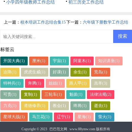
小学四年级教师工作总结
初三历史工作总结
上一篇：
校本培训工作总结合集15
下一篇：
六年级下册数学工作总结
篇
标签云
开国大典(1)
厘米(1)
宇宙(1)
阿童木(1)
知识讲座(1)
迫降(1)
虎虎生威(1)
好课(1)
余生(1)
荒岛(1)
特种兵(1)
奔腾(1)
姐姐(1)
路人甲(1)
羔羊(3)
可贵(1)
复制(1)
三轮车(1)
魁拔(1)
法律法规(2)
力克(1)
道德修养(1)
教会(1)
终将(1)
逝去(1)
星球大战(1)
马兰花(1)
辽宁(1)
星海(1)
萤火(1)
Copyright © 2023
巴巴范文网
www.88ymw.com 版权所有