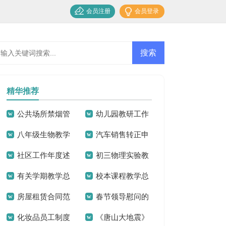
会员注册
会员登录
精华推荐
公共场所禁烟管
幼儿园教研工作
八年级生物教学
汽车销售转正申
理制度
总结15篇
社区工作年度述
初三物理实验教
计划精选15篇
请书13篇
有关学期教学总
校本课程教学总
职报告
学总结
房屋租赁合同范
春节领导慰问的
结
结
化妆品员工制度
《唐山大地震》
本(15篇)
通讯稿