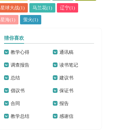
星球大战(1)
马兰花(1)
辽宁(1)
星海(1)
萤火(1)
猜你喜欢
教学心得
通讯稿
调查报告
读书笔记
总结
建议书
倡议书
保证书
合同
报告
教学总结
感谢信