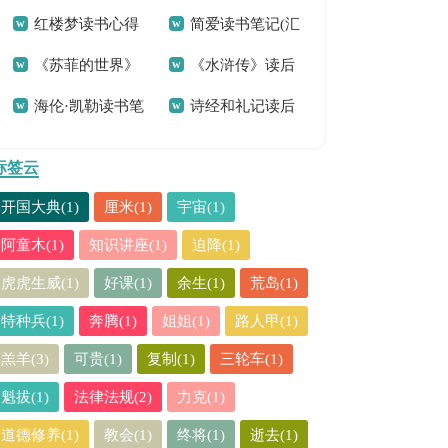
红楼梦读书心得
简爱读书笔记(汇
(7篇)
观后感合集15篇
《苏菲的世界》
《水浒传》读后
通用15篇
编15篇)
海伦·凯勒读书笔
诗经和礼记读后
读书心得
感精选15篇
记
感
标签云
开国大典(1)
厘米(1)
宇宙(1)
阿童木(1)
知识讲座(1)
迫降(1)
虎虎生威(1)
好课(1)
余生(1)
荒岛(1)
特种兵(1)
奔腾(1)
姐姐(1)
路人甲(1)
羔羊(3)
可贵(1)
复制(1)
三轮车(1)
魁拔(1)
法律法规(2)
力克(1)
道德修养(1)
教会(1)
终将(1)
逝去(1)