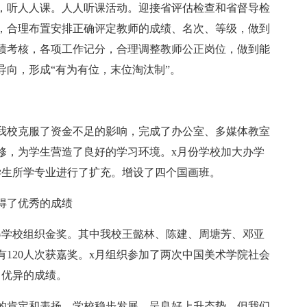
，听人人课。人人听课活动。迎接省评估检查和省督导检
，合理布置安排正确评定教师的成绩、名次、等级，做到
绩考核，各项工作记分，合理调整教师公正岗位，做到能
导向，形成“有为有位，末位淘汰制”。
我校克服了资金不足的影响，完成了办公室、多媒体教室
修，为学生营造了良好的学习环境。x月份学校加大办学
学生所学专业进行了扩充。增设了四个国画班。
得了优秀的成绩
得学校组织金奖。其中我校王懿林、陈建、周塘芳、邓亚
120人次获嘉奖。x月组织参加了两次中国美术学院社会
了优异的成绩。
的肯定和表扬，学校稳步发展，呈良好上升态势。但我们